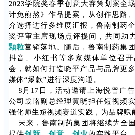
2023
学院奖春季创意大赛策划案全
计免煎熬》作品提案，从创作思路
介选择进行多维度汇报，鲁南制药
奖评审主席现场点评提问，共同助
颗粒
营销落地。随后，鲁南制药集
抖音、小红书等多家媒体单位召开
会，就如何打造晓平产品与品牌更
媒体“爆款”进行深度沟通。
8
月
17
日，活动邀请上海悦普广
公司战略副总经理黄晓担任短视频
强化师生短视频赛道实践，为品牌赋
未来，鲁南制药集团将继续为全
提供
创新、创意、创业
的实践平台