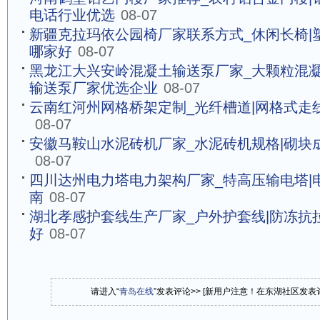
电话行业优选
08-07
新疆克拉玛依公园椅厂家联系方式_休闲长椅|
哪家好
08-07
黑龙江大兴安岭混凝土输送泵厂家_大颗粒混凝
输送泵厂家优选企业
08-07
云南红河州网格桥架定制_光纤槽道|网格式走
08-07
安徽马鞍山水泥砖机厂家_水泥砖机规格|砌块
08-07
四川达州电力塔电力架构厂家_特高压输电塔|
南
08-07
湖北孝感护套线生产厂家_户外护套线|防冻抗
好
08-07
请进入“
青岛在线
”发表评论>> [新用户注意！在东湖社区发