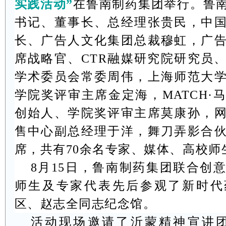
实践活动”
在鲁南制药集团举行。鲁
书记、
董事长、总经理
张贵民，中
长、广告人文化集团总裁穆虹，广
席战略官、
CTR
融媒研究院研究员
学术委员会常委周伟，上海师范大
学院奖评审主席金定海，
MATCH
·
创始人、学院奖评审主席莫康孙，
售中心副总经理于洋，舞刀弄影合
席，共有
70
余名专家、媒体、高校师
8
月
15
日，鲁南制药集团联合创
师生及专家代表先后参观了新时代
区、赵志全同志纪念馆。
活动现场邀请了沂蒙精神宣讲