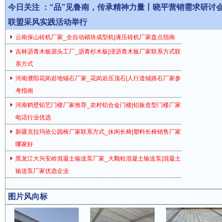
今日关注 ：
“品”见鲁南，传承精神力量丨晓平营销需求研讨
联盟采风实践活动举行
云南保山砖机厂家_全自动砌块成型机|液压砖机厂家盘点指南
吉林沥青木板源头工厂_沥青杉木板|浸沥青木板厂家联系方式联
系方式
河南濮阳花岗岩地铺石厂家_花岗岩压顶石|人行道铺路石厂家参
考指南
河南鹤壁铝艺门楼厂家推荐_农村铝合金门楼|铝板造型门楼厂家
电话行业优选
新疆克拉玛依公园椅厂家联系方式_休闲长椅|塑料长椅销售厂家
哪家好
黑龙江大兴安岭混凝土输送泵厂家_大颗粒混凝土输送泵|混凝土
输送泵厂家优选企业
图片风向标