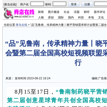
[
青岛在线
]
用户名:
密码:
新闻
图片频道
社会
话题
财经
股市评论
人物
原创
国际
国内
科技
本地
文化
当前位置:
青岛在线
> “品”见鲁南，传承精神力量丨晓平营销需求研讨会暨第二届
“品”见鲁南，传承精神力量丨晓
会暨第二届全国高校短视频联盟
行
来源： 发布时间 2023-08-22 16:24
编辑:广告推
8
月
15
至
17
日，
“鲁南制药晓平营
第二届创意星球青年共创全国高校